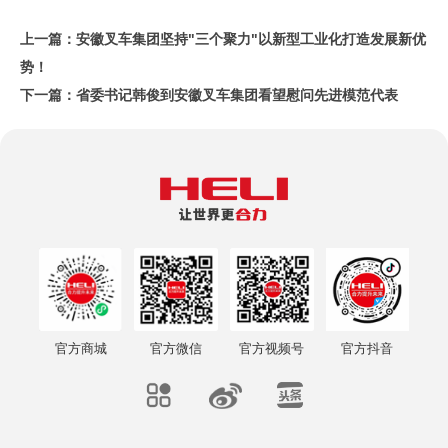
上一篇：
安徽叉车集团坚持"三个聚力"以新型工业化打造发展新优
势！
下一篇：
省委书记韩俊到安徽叉车集团看望慰问先进模范代表
官方商城
官方微信
官方视频号
官方抖音