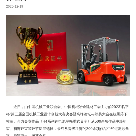
2023-12-19
近日，由中国机械工业联合会、中国机械冶金建材工会主办的2023“临平
杯”第三届全国机械工业设计创新大赛决赛暨高峰论坛与颁奖大会在杭州落下
帷幕。合力参赛作品《H4系列锂电池平衡重式叉车》从500余项作品中经初
审、初赛评审等环节层层选拔，最终从晋级决赛的200余项作品中经过激烈角
逐，脱颖而出，斩获金奖。