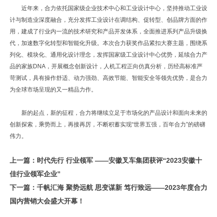
近年来，合力依托国家级企业技术中心和工业设计中心，坚持推动工业设
计与制造业深度融合，充分发挥工业设计在调结构、促转型、创品牌方面的作
用，建成了行业内一流的技术研究和产品开发体系，全面推进系列产品升级换
代，加速数字化转型和智能化升级。本次合力获奖作品紧扣大赛主题，围绕系
列化、模块化、通用化设计理念，发挥国家级工业设计中心优势，延续合力产
品的家族DNA，开展概念创新设计，人机工程正向仿真分析，历经高标准严
苛测试，具有操作舒适、动力强劲、高效节能、智能安全等领先优势，是合力
为全球市场呈现的又一精品力作。
新的起点，新的征程，合力将继续立足于市场化的产品设计和面向未来的
创新探索，乘势而上，再接再厉，不断积蓄实现“世界五强，百年合力”的磅礴
伟力。
上一篇：
时代先行 行业领军 ——安徽叉车集团获评“2023安徽十
佳行业领军企业”
下一篇：
千帆汇海 聚势远航 思变谋新 笃行致远——2023年度合力
国内营销大会盛大开幕！