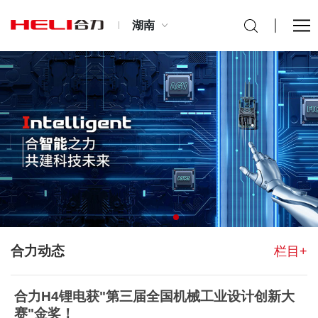
湖南
合力动态
栏目+
合力H4锂电获"第三届全国机械工业设计创新大
赛"金奖！