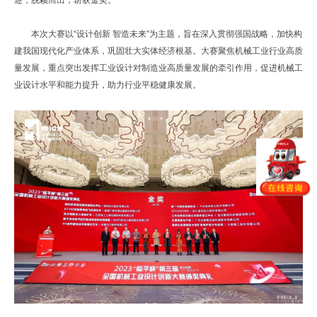
本次大赛以“设计创新 智造未来”为主题，旨在深入贯彻强国战略，加快构
建我国现代化产业体系，巩固壮大实体经济根基。大赛聚焦机械工业行业高质
量发展，重点突出发挥工业设计对制造业高质量发展的牵引作用，促进机械工
业设计水平和能力提升，助力行业平稳健康发展。